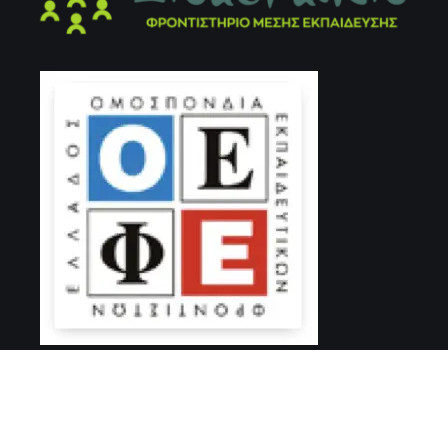
Μέλος της Ομοσπονδίας Εκπαιδευτικών Φροντιστών
Ελλάδος (Ο.Ε.Φ.Ε)