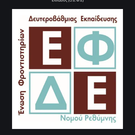
Ελλάδος (Ο.Ε.Φ.Ε)