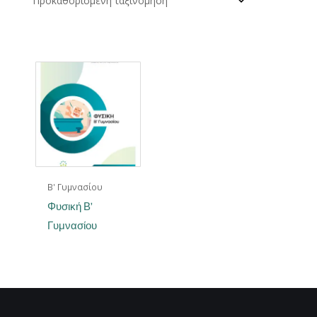
Β' Γυμνασίου
Φυσική Β’
Γυμνασίου