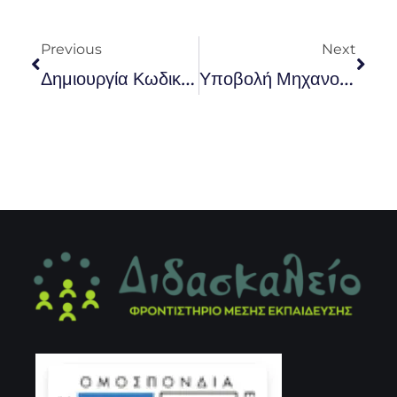
Prev
Nex
Previous
Next
Δημιουργία Κωδικού Ασφαλείας Υποψηφίων ΓΕΛ Και ΕΠΑΛ Για Την Υποβολή Μηχανογραφικού Δελτίου(Μ.Δ.) Για Εισαγωγή Στην Τριτοβάθμια Εκπαίδευση Και Παράλληλου Μηχανογραφικού Δελτίου(Π.Μ.Δ.) Για Εισαγωγή Σε Δημόσιες ΣΑΕΚ (πρώην ΙΕΚ) Έτους 2024
Υποβολή Μηχανογραφικού Δελτίου Για Την Εισαγωγή Αλλοδαπών – Αλλογενών Στα ΑΕΙ