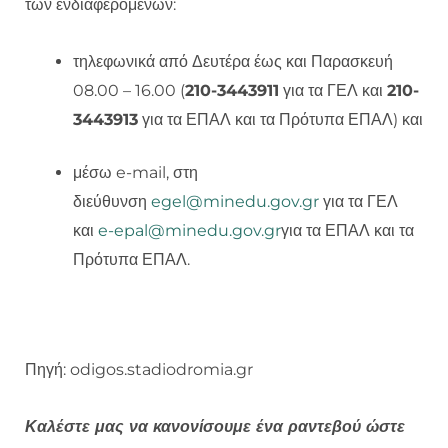
των ενδιαφερομένων:
τηλεφωνικά από Δευτέρα έως και Παρασκευή
08.00 – 16.00 (
210-3443911
για τα ΓΕΛ και
210-
3443913
για τα ΕΠΑΛ και τα Πρότυπα ΕΠΑΛ) και
μέσω e-mail, στη
διεύθυνση
egel@minedu.gov.gr
για τα ΓΕΛ
και
e-epal@minedu.gov.gr
για τα ΕΠΑΛ και τα
Πρότυπα ΕΠΑΛ.
Πηγή: odigos.stadiodromia.gr
Καλέστε μας να κανονίσουμε ένα ραντεβού ώστε