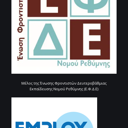
Μέλος της Ένωσης Φροντιστών Δευτεροβάθμιας
Εκπαίδευσης Νομού Ρεθύμνης (Ε.Φ.Δ.Ε)