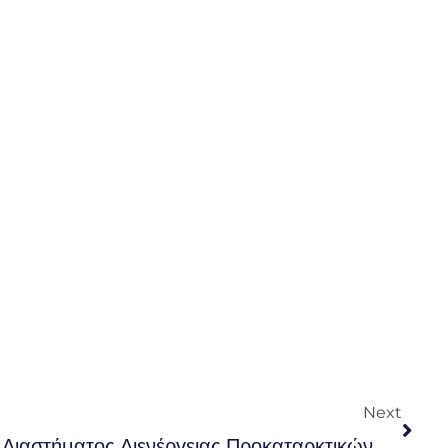
Nex
Next
Προσδιορισμός Χρονικού Διαστήματος Διενέργειας Προκαταρκτικών Εξετάσεων Για Τις Αστυνομικές Σχολές