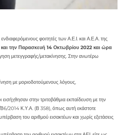
νδιαφερόμενους φοιτητές των Α.Ε.Ι. και Α.Ε.Α. της
και την Παρασκευή 14 Οκτωβρίου 2022 και ώρα
γηση μετεγγραφής/μετακίνησης. Στην ανωτέρω
ίνηση με μοριοδοτούμενους λόγους,
ίοι εισήχθησαν στην τριτοβάθμια εκπαίδευση με την
Β6/2014 Κ.Υ.Α. (Β 358), όπως αυτή εκάστοτε
΄υπέρβαση του αριθμού εισακτέων και χωρίς εξετάσεις
υπέρβαση του αριθμού εισακτέων στα ΑΕΙ, είτε ως