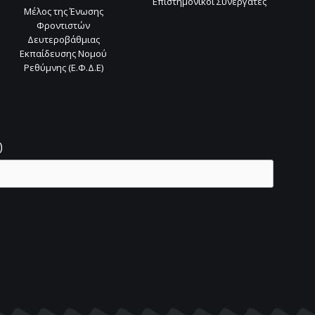
Επιστημονικοί Συνεργάτες
Μέλος της Ένωσης
Φροντιστών
Δευτεροβάθμιας
Εκπαίδευσης Νομού
Ρεθύμνης (Ε.Φ.Δ.Ε)
ς
)