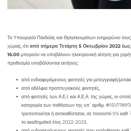
Το Υπουργείο Παιδείας και Θρησκευμάτων ενημερώνει τους ε
χώρας, ότι
από σήμερα Τετάρτη 5 Οκτωβρίου 2022 έως 
16.00
μπορούν να υποβάλουν ηλεκτρονική αίτηση για χορή
προθεσμία υποβάλλονται αιτήσεις:
από ενδιαφερόμενους φοιτητές για μετεγγραφή/μετακ
από αδέλφια προπτυχιακούς φοιτητές,
από φοιτητές των Α.Ε.Ι. και Α.Ε.Α. της χώρας, οι οπο
κατηγορία των παθήσεων της υπ΄ αριθμ. Φ151/17897/
τροποποιείται ή αντικαθίσταται, σε ποσοστό 5% καθ 
το ακαδημαϊκό έτος 2022-2023,
από ενδιαφερόμενους φοιτητές που εισήχθησαν καθ΄ 