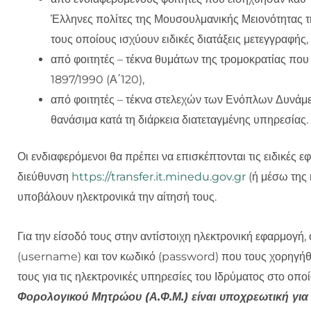
Έλληνες πολίτες της Μουσουλμανικής Μειονότητας τη
τους οποίους ισχύουν ειδικές διατάξεις μετεγγραφής,
από φοιτητές – τέκνα θυμάτων της τρομοκρατίας που 
1897/1990 (Α΄120),
από φοιτητές – τέκνα στελεχών των Ενόπλων Δυνάμ
θανάσιμα κατά τη διάρκεια διατεταγμένης υπηρεσίας.
Οι ενδιαφερόμενοι θα πρέπει να επισκέπτονται τις ειδικές 
διεύθυνση
https://transfer.it.minedu.gov.gr
(ή μέσω της 
υποβάλουν ηλεκτρονικά την αίτησή τους.
Για την είσοδό τους στην αντίστοιχη ηλεκτρονική εφαρμογή,
(username) και τον κωδικό (password) που τους χορηγήθη
τους για τις ηλεκτρονικές υπηρεσίες του Ιδρύματος στο οποί
Φορολογικού Μητρώου (Α.Φ.Μ.) είναι υποχρεωτική για 