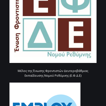
Μέλος της Ένωσης Φροντιστών Δευτεροβάθμιας
Εκπαίδευσης Νομού Ρεθύμνης (Ε.Φ.Δ.Ε)