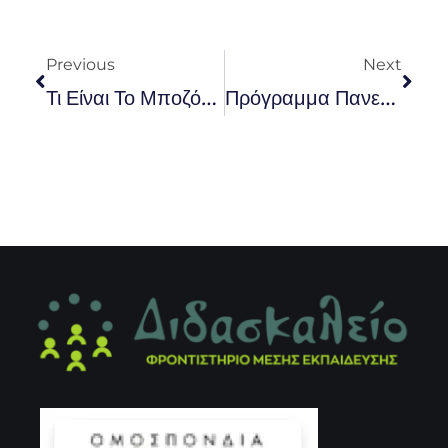
Prev
Nex
Previous
Next
Τι Είναι Το Μποζόνιο Του Higgs;
Πρόγραμμα Πανελληνίων 2013