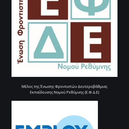
Μέλος της Ένωσης Φροντιστών Δευτεροβάθμιας
Εκπαίδευσης Νομού Ρεθύμνης (Ε.Φ.Δ.Ε)