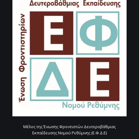
Μέλος της Ένωσης Φροντιστών Δευτεροβάθμιας
Εκπαίδευσης Νομού Ρεθύμνης (Ε.Φ.Δ.Ε)