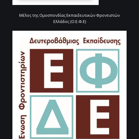
Μέλος της Ομοσπονδίας Εκπαιδευτικών Φροντιστών
Ελλάδος (Ο.Ε.Φ.Ε)