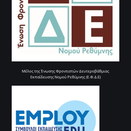
Μέλος της Ένωσης Φροντιστών Δευτεροβάθμιας
Εκπαίδευσης Νομού Ρεθύμνης (Ε.Φ.Δ.Ε)