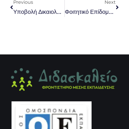
Previous
Next
Υποβολή Δικαιολογητικών Για Τη Χορήγηση Βεβαίωσης Νίκης Αθλητών
Φοιτητικό Επίδομα: Ανοίγει Εκ Νέου Η Πλατφόρμα Για Τα 2000 Ευρώ!!