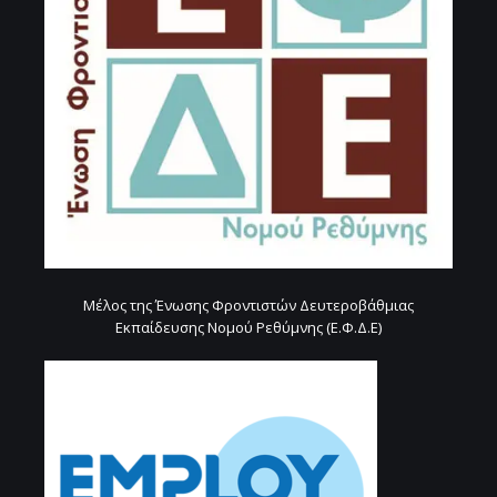
Μέλος της Ένωσης Φροντιστών Δευτεροβάθμιας
Εκπαίδευσης Νομού Ρεθύμνης (Ε.Φ.Δ.Ε)