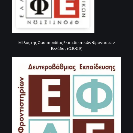
Μέλος της Ομοσπονδίας Εκπαιδευτικών Φροντιστών
Ελλάδος (Ο.Ε.Φ.Ε)