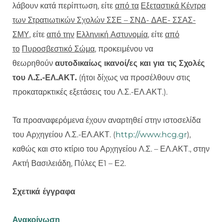
λάβουν κατά περίπτωση, είτε
από τα
Εξεταστικά Κέντρα
των Στρατιωτικών Σχολών ΣΣΕ – ΣΝΔ- ΔΑΕ- ΣΣΑΣ-
ΣΜΥ
, είτε
από την
Ελληνική Αστυνομία
, είτε
από
το
Πυροσβεστικό Σώμα
, προκειμένου να
θεωρηθούν
αυτοδικαίως ικανοί/ες και για τις Σχολές
του Λ.Σ.-ΕΛ.ΑΚΤ.
(ήτοι δίχως να προσέλθουν στις
προκαταρκτικές εξετάσεις του Λ.Σ.-ΕΛ.ΑΚΤ.).
Τα προαναφερόμενα έχουν αναρτηθεί στην ιστοσελίδα
του Αρχηγείου Λ.Σ.-ΕΛ.ΑΚΤ. (
http://www.hcg.gr
),
καθώς και στο κτίριο του Αρχηγείου Λ.Σ. – ΕΛ.ΑΚΤ., στην
Ακτή Βασιλειάδη, Πύλες Ε1 – Ε2.
Σχετικά έγγραφα
Ανακοίνωση