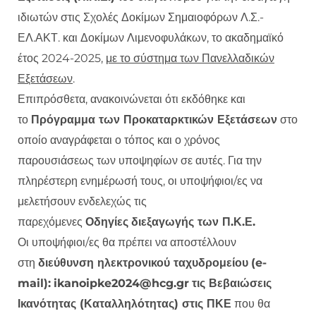
ιδιωτών στις Σχολές Δοκίμων Σημαιοφόρων Λ.Σ.-
ΕΛ.ΑΚΤ. και Δοκίμων Λιμενοφυλάκων, το ακαδημαϊκό
έτος 2024-2025,
με το σύστημα των Πανελλαδικών
Εξετάσεων
.
Επιπρόσθετα, ανακοινώνεται ότι εκδόθηκε και
το
Πρόγραμμα των Προκαταρκτικών Εξετάσεων
στο
οποίο αναγράφεται ο τόπος και ο χρόνος
παρουσιάσεως των υποψηφίων σε αυτές. Για την
πληρέστερη ενημέρωσή τους, οι υποψήφιοι/ες να
μελετήσουν ενδελεχώς τις
παρεχόμενες
Οδηγίες
διεξαγωγής των Π.Κ.Ε.
Οι υποψήφιοι/ες θα πρέπει να αποστέλλουν
στη
διεύθυνση ηλεκτρονικού ταχυδρομείου
(e-
mail):
ikanoipke2024@hcg.gr
τις Βεβαιώσεις
Ικανότητας (Καταλληλότητας) στις ΠΚΕ
που θα