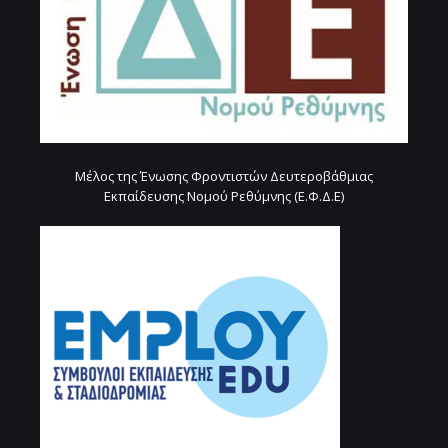
Μέλος της Ένωσης Φροντιστών Δευτεροβάθμιας
Εκπαίδευσης Νομού Ρεθύμνης (Ε.Φ.Δ.Ε)