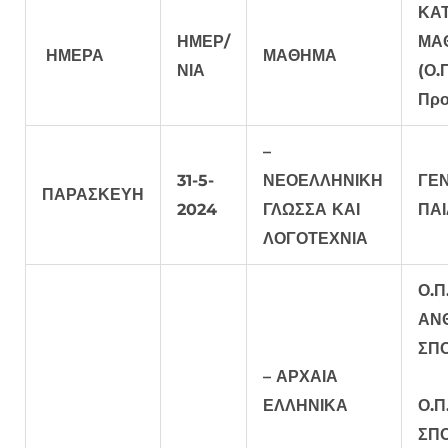
ΚΑ
ΗΜΕΡ/
ΜΑ
ΗΜΕΡΑ
ΜΑΘΗΜΑ
ΝΙΑ
(Ο.
Προ
–
31-5-
ΝΕΟΕΛΛΗΝΙΚΗ
ΓΕ
ΠΑΡΑΣΚΕΥΗ
2024
ΓΛΩΣΣΑ ΚΑΙ
ΠΑΙ
ΛΟΓΟΤΕΧΝΙΑ
Ο.Π
ΑΝ
ΣΠ
– ΑΡΧΑΙΑ
ΕΛΛΗΝΙΚΑ
Ο.Π
ΣΠ