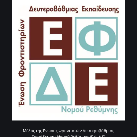
Μέλος της Ένωσης Φροντιστών Δευτεροβάθμιας
Εκπαίδευσης Νομού Ρεθύμνης (Ε.Φ.Δ.Ε)