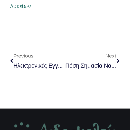
Λυκείων
Prev
Nex
Previous
Next
Ηλεκτρονικές Εγγραφές Από 01-09-23 Έως 05-09-23 Στα ΓΕ.Λ Και ΕΠΑ.Λ
Πόση Σημασία Να Δώσω Στους Συντελεστές Βαρύτητας Για Τα Μόρια Των Πανελλαδικών;