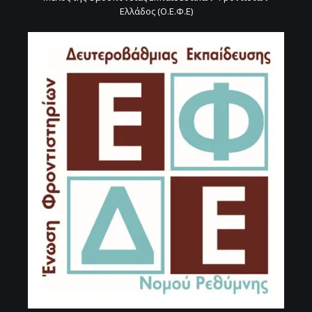
Ελλάδος (Ο.Ε.Φ.Ε)