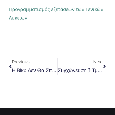
Προγραμματισμός εξετάσεων των Γενικών
Λυκείων
Prev
Nex
Previous
Next
Η Βίκυ Δεν Θα Σπουδάσει (γιατί Είναι Κολλημένη Στο Κινητό Της)
Συγχώνευση 3 Τμημάτων Του ΔΠΘ