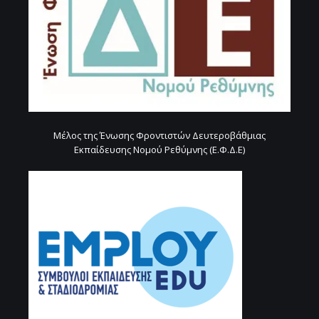
Μέλος της Ένωσης Φροντιστών Δευτεροβάθμιας
Εκπαίδευσης Νομού Ρεθύμνης (Ε.Φ.Δ.Ε)