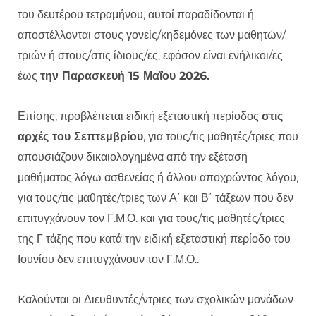
του δευτέρου τετραμήνου, αυτοί παραδίδονται ή
αποστέλλονται στους γονείς/κηδεμόνες των μαθητών/
τριών ή στους/στις ίδιους/ες, εφόσον είναι ενήλικοι/ες
έως
την Παρασκευή 15 Μαΐου 2026.
Επίσης, προβλέπεται ειδική εξεταστική περίοδος
στις
αρχές του Σεπτεμβρίου
, για τους/τις μαθητές/τριες που
απουσιάζουν δικαιολογημένα από την εξέταση
μαθήματος λόγω ασθενείας ή άλλου αποχρώντος λόγου,
για τους/τις μαθητές/τριες των Α΄ και Β΄ τάξεων που δεν
επιτυγχάνουν τον Γ.Μ.Ο. και για τους/τις μαθητές/τριες
της Γ τάξης που κατά την ειδική εξεταστική περίοδο του
Ιουνίου δεν επιτυγχάνουν τον Γ.Μ.Ο..
Kαλούνται οι Διευθυντές/ντριες των σχολικών μονάδων