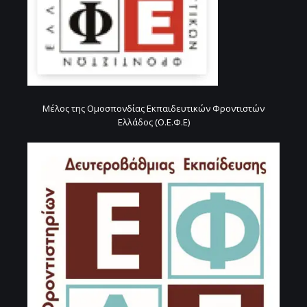
Μέλος της Ομοσπονδίας Εκπαιδευτικών Φροντιστών
Ελλάδος (Ο.Ε.Φ.Ε)