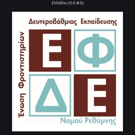
Ελλάδος (Ο.Ε.Φ.Ε)