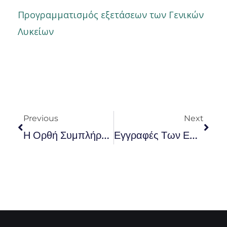
Προγραμματισμός εξετάσεων των Γενικών
Λυκείων
Prev
Nex
Previous
Next
Η Ορθή Συμπλήρωση Του Μηχανογραφικού
Εγγραφές Των Επιτυχόντων Στις Πανελλαδικές Εξετάσεις 2024