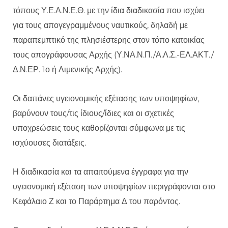
τόπους Υ.Ε.Α.Ν.Ε.Θ. με την ίδια διαδικασία που ισχύει
για τους απογεγραμμένους ναυτικούς, δηλαδή με
παραπεμπτικό της πλησιέστερης στον τόπο κατοικίας
τους απογράφουσας Αρχής (Υ.ΝΑ.Ν.Π./Α.Λ.Σ.-ΕΛ.ΑΚΤ./
Δ.Ν.ΕΡ. 1ο ή Λιμενικής Αρχής).
Οι δαπάνες υγειονομικής εξέτασης των υποψηφίων,
βαρύνουν τους/τις ίδιους/ίδιες και οι σχετικές
υποχρεώσεις τους καθορίζονται σύμφωνα με τις
ισχύουσες διατάξεις.
Η διαδικασία και τα απαιτούμενα έγγραφα για την
υγειονομική εξέταση των υποψηφίων περιγράφονται στο
Κεφάλαιο Ζ και το Παράρτημα Δ του παρόντος.