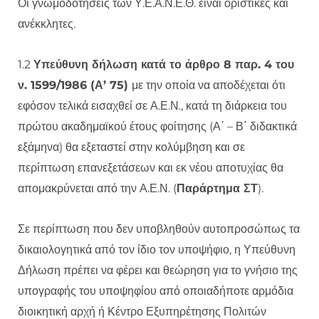
Οι γνωμοδοτήσεις των Υ.Ε.Α.Ν.Ε.Θ. είναι οριστικές και
ανέκκλητες.
1.2
Υπεύθυνη δήλωση κατά το άρθρο 8 παρ. 4 του
ν. 1599/1986 (Α’ 75)
με την οποία να αποδέχεται ότι
εφόσον τελικά εισαχθεί σε Α.Ε.Ν., κατά τη διάρκεια του
πρώτου ακαδημαϊκού έτους φοίτησης (Α΄ – Β΄ διδακτικά
εξάμηνα) θα εξεταστεί στην κολύμβηση και σε
περίπτωση επανεξετάσεων και εκ νέου αποτυχίας θα
απομακρύνεται από την Α.Ε.Ν. (
Παράρτημα ΣΤ
).
Σε περίπτωση που δεν υποβληθούν αυτοπροσώπως τα
δικαιολογητικά από τον ίδιο τον υποψήφιο, η Υπεύθυνη
Δήλωση πρέπει να φέρει και θεώρηση για το γνήσιο της
υπογραφής του υποψηφίου από οποιαδήποτε αρμόδια
διοικητική αρχή ή Κέντρο Εξυπηρέτησης Πολιτών