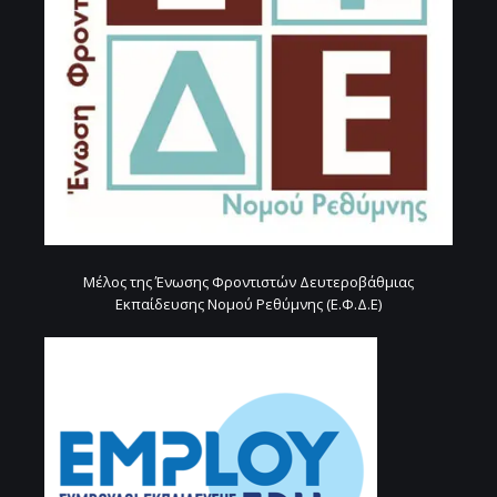
Μέλος της Ένωσης Φροντιστών Δευτεροβάθμιας
Εκπαίδευσης Νομού Ρεθύμνης (Ε.Φ.Δ.Ε)