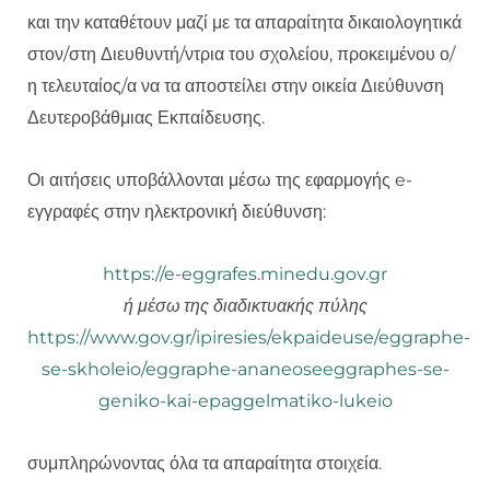
και την καταθέτουν μαζί με τα απαραίτητα δικαιολογητικά
στον/στη Διευθυντή/ντρια του σχολείου, προκειμένου ο/
η τελευταίος/α να τα αποστείλει στην οικεία Διεύθυνση
Δευτεροβάθμιας Εκπαίδευσης.
Οι αιτήσεις υποβάλλονται μέσω της εφαρμογής e-
εγγραφές στην ηλεκτρονική διεύθυνση:
https://e-eggrafes.minedu.gov.gr
ή μέσω της διαδικτυακής πύλης
https://www.gov.gr/ipiresies/ekpaideuse/eggraphe-
se-skholeio/eggraphe-ananeoseeggraphes-se-
geniko-kai-epaggelmatiko-lukeio
συμπληρώνοντας όλα τα απαραίτητα στοιχεία.