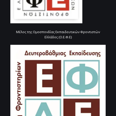
Μέλος της Ομοσπονδίας Εκπαιδευτικών Φροντιστών
Ελλάδος (Ο.Ε.Φ.Ε)