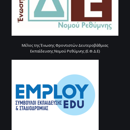
Μέλος της Ένωσης Φροντιστών Δευτεροβάθμιας
Εκπαίδευσης Νομού Ρεθύμνης (Ε.Φ.Δ.Ε)