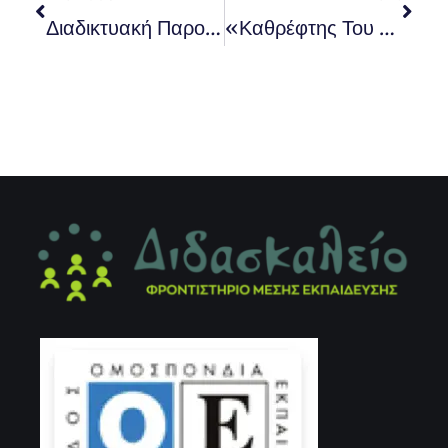
Διαδικτυακή Παρουσίαση ΕΒΕ & Νέων Συντελεστών Βαρύτητας
«Καθρέφτης Του Εαυτού Μου…το Επάγγελμά Μου!»