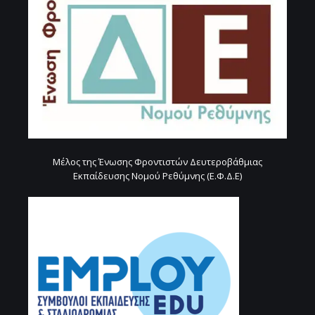
Μέλος της Ένωσης Φροντιστών Δευτεροβάθμιας
Εκπαίδευσης Νομού Ρεθύμνης (Ε.Φ.Δ.Ε)