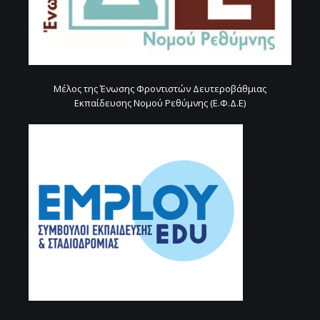
Μέλος της Ένωσης Φροντιστών Δευτεροβάθμιας
Εκπαίδευσης Νομού Ρεθύμνης (Ε.Φ.Δ.Ε)