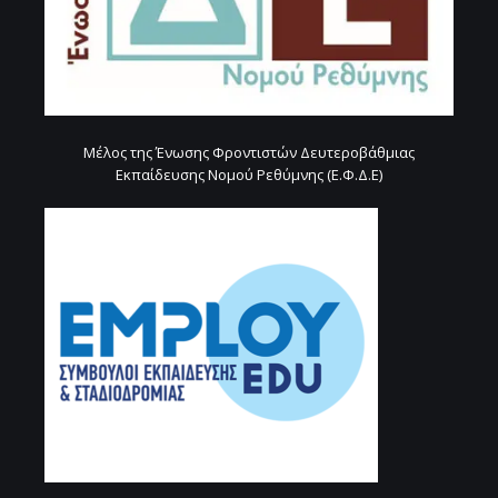
Μέλος της Ένωσης Φροντιστών Δευτεροβάθμιας
Εκπαίδευσης Νομού Ρεθύμνης (Ε.Φ.Δ.Ε)