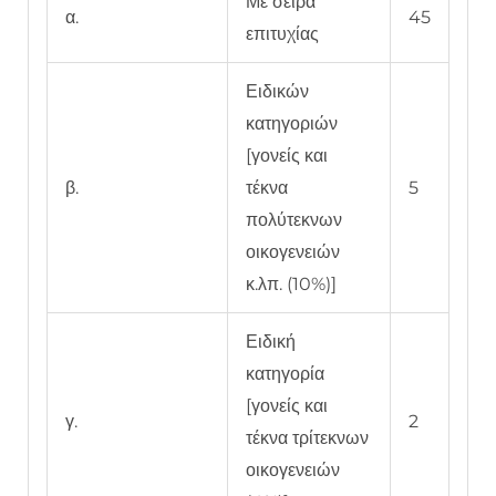
Με σειρά
α.
45
επιτυχίας
Ειδικών
κατηγοριών
[γονείς και
β.
τέκνα
5
πολύτεκνων
οικογενειών
κ.λπ. (10%)]
Ειδική
κατηγορία
[γονείς και
γ.
2
τέκνα τρίτεκνων
οικογενειών