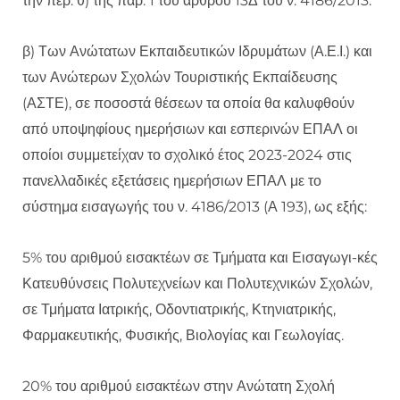
την περ. θ) της παρ. 1 του άρθρου 13Δ του ν. 4186/2013.
β) Των Ανώτατων Εκπαιδευτικών Ιδρυμάτων (Α.Ε.Ι.) και
των Ανώτερων Σχολών Τουριστικής Εκπαίδευσης
(ΑΣΤΕ), σε ποσοστά θέσεων τα οποία θα καλυφθούν
από υποψηφίους ημερήσιων και εσπερινών ΕΠΑΛ οι
οποίοι συμμετείχαν το σχολικό έτος 2023-2024 στις
πανελλαδικές εξετάσεις ημερήσιων ΕΠΑΛ με το
σύστημα εισαγωγής του ν. 4186/2013 (Α 193), ως εξής:
5% του αριθμού εισακτέων σε Τμήματα και Εισαγωγι-κές
Κατευθύνσεις Πολυτεχνείων και Πολυτεχνικών Σχολών,
σε Τμήματα Ιατρικής, Οδοντιατρικής, Κτηνιατρικής,
Φαρμακευτικής, Φυσικής, Βιολογίας και Γεωλογίας.
20% του αριθμού εισακτέων στην Ανώτατη Σχολή