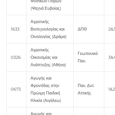
Φυσικών Πόρων
(Ψαχνά Ευβοίας)
Αγροτικής
1633
Βιοτεχνολογίας και
ΔΠΘ
2&
Οινολογίας (Δράμα)
Αγροτικής
Γεωπονικό
0326
Οικονομίας και
3&
Παν.
Ανάπτυξης (Αθήνα)
Αγωγής και
Φροντίδας στην
Παν. Δυτ.
0673
1&
Πρώιμη Παιδική
Αττικής
Ηλικία (Αιγάλεω)
Αγωγής και