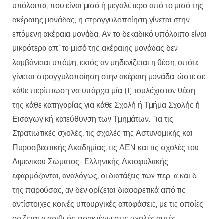
υπόλοιπο, που είναι μισό ή μεγαλύτερο από το μισό της
ακέραιης μονάδας, η στρογγυλοποίηση γίνεται στην
επόμενη ακέραια μονάδα. Αν το δεκαδικό υπόλοιπο είναι
μικρότερο απ’ το μισό της ακέραιης μονάδας δεν
λαμβάνεται υπόψη, εκτός αν μηδενίζεται η θέση, οπότε
γίνεται στρογγυλοποίηση στην ακέραιη μονάδα, ώστε σε
κάθε περίπτωση να υπάρχει μία (1) τουλάχιστον θέση
της κάθε κατηγορίας για κάθε Σχολή ή Τμήμα Σχολής ή
Εισαγωγική κατεύθυνση των Τμημάτων. Για τις
Στρατιωτικές σχολές, τις σχολές της Αστυνομικής και
Πυροσβεστικής Ακαδημίας, τις ΑΕΝ και τις σχολές του
Λιμενικού Σώματος- Ελληνικής Ακτοφυλακής
εφαρμόζονται, αναλόγως, οι διατάξεις των περ. α και δ
της παρούσας, αν δεν ορίζεται διαφορετικά από τις
αντίστοιχες κοινές υπουργικές αποφάσεις, με τις οποίες
ορίζεται ο αριθμός εισακτέων στις σχολές αυτές.