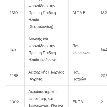
Φροντίδας στην
1610
Πρώιμη Παιδική
ΔΙ.ΠΑ.Ε.
1&
Ηλικία
(Θεσσαλονίκη)
Αγωγής και
Φροντίδας στην
Παν.
1241
1&
Πρώιμη Παιδική
Ιωαννίνων
Ηλικία (Ιωάννινα)
Αειφορικής Γεωργίας
Παν.
1288
2&
(Αγρίνιο)
Πατρών
Αεροδιαστημικής
Επιστήμης και
1002
ΕΚΠΑ
2
Τεχνολογίας (Ψαχνά