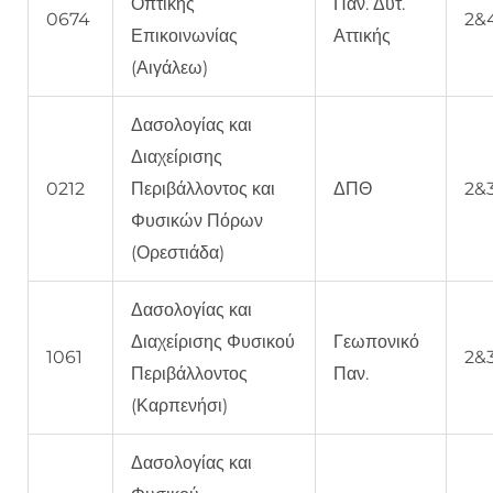
Οπτικής
Παν. Δυτ.
0674
2&
Επικοινωνίας
Αττικής
(Αιγάλεω)
Δασολογίας και
Διαχείρισης
0212
Περιβάλλοντος και
ΔΠΘ
2&
Φυσικών Πόρων
(Ορεστιάδα)
Δασολογίας και
Διαχείρισης Φυσικού
Γεωπονικό
1061
2&
Περιβάλλοντος
Παν.
(Καρπενήσι)
Δασολογίας και