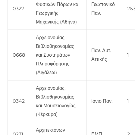
Φυσικών Πόρων και
Γεωπονικό
0327
2&
Γεωργικής
Παν.
Μηχανικής (Αθήνα)
Αρχειονομίας
Βιβλιοθηκονομίας
Παν. Δυτ.
0668
και Συστημάτων
1
Αττικής
Πληροφόρησης
(Αιγάλεω)
Αρχειονομίας,
Βιβλιοθηκονομίας
0342
Ιόνιο Παν.
1
και Μουσειολογίας
(Κέρκυρα)
Αρχιτεκτόνων
0231
ΕΜΠ
2