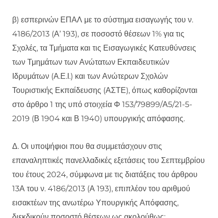
β) εσπερινών ΕΠΑΛ με το σύστημα εισαγωγής του ν.
4186/2013 (Α’ 193), σε ποσοστό θέσεων 1% για τις
Σχολές, τα Τμήματα και τις Εισαγωγικές Κατευθύνσεις
των Τμημάτων των Ανώτατων Εκπαιδευτικών
Ιδρυμάτων (Α.Ε.Ι.) και των Ανώτερων Σχολών
Τουριστικής Εκπαίδευσης (ΑΣΤΕ), όπως καθορίζονται
στο άρθρο 1 της υπό στοιχεία Φ 153/79899/Α5/21-5-
2019 (Β 1904 και Β 1940) υπουργικής απόφασης.
Δ. Οι υποψήφιοι που θα συμμετάσχουν στις
επαναληπτικές πανελλαδικές εξετάσεις του Σεπτεμβρίου
του έτους 2024, σύμφωνα με τις διατάξεις του άρθρου
13Α του ν. 4186/2013 (Α 193), επιπλέον του αριθμού
εισακτέων της ανωτέρω Υπουργικής Απόφασης,
διεκδικούν ποσοστό θέσεων ως ακολούθως: