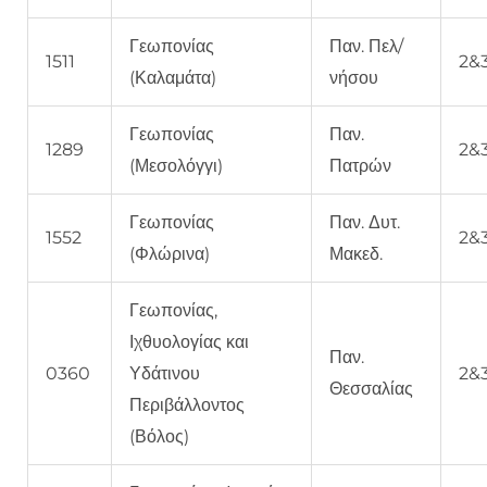
Γεωπονίας
Παν. Πελ/
1511
2&
(Καλαμάτα)
νήσου
Γεωπονίας
Παν.
1289
2&
(Μεσολόγγι)
Πατρών
Γεωπονίας
Παν. Δυτ.
1552
2&
(Φλώρινα)
Μακεδ.
Γεωπονίας,
Ιχθυολογίας και
Παν.
0360
Υδάτινου
2&
Θεσσαλίας
Περιβάλλοντος
(Βόλος)