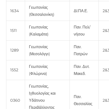
Γεωπονίας
1634
ΔΙ.ΠΑ.Ε.
2&
(Θεσσαλονίκη)
Γεωπονίας
Παν. Πελ/
1511
2&
(Καλαμάτα)
νήσου
Γεωπονίας
Παν.
1289
2&
(Μεσολόγγι)
Πατρών
Γεωπονίας
Παν. Δυτ.
1552
2&
(Φλώρινα)
Μακεδ.
Γεωπονίας,
Ιχθυολογίας και
Παν.
0360
Υδάτινου
2&
Θεσσαλίας
Περιβάλλοντος