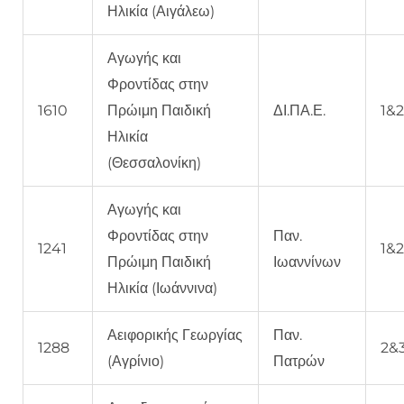
Ηλικία (Αιγάλεω)
Αγωγής και
Φροντίδας στην
1610
Πρώιμη Παιδική
ΔΙ.ΠΑ.Ε.
1&
Ηλικία
(Θεσσαλονίκη)
Αγωγής και
Φροντίδας στην
Παν.
1241
1&
Πρώιμη Παιδική
Ιωαννίνων
Ηλικία (Ιωάννινα)
Αειφορικής Γεωργίας
Παν.
1288
2&
(Αγρίνιο)
Πατρών