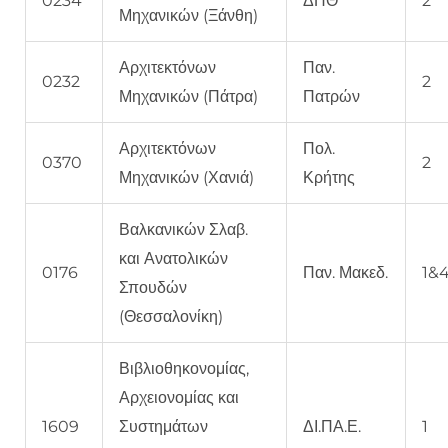
0234
ΔΠΘ
2
Μηχανικών (Ξάνθη)
Αρχιτεκτόνων
Παν.
0232
2
Μηχανικών (Πάτρα)
Πατρών
Αρχιτεκτόνων
Πολ.
0370
2
Μηχανικών (Χανιά)
Κρήτης
Βαλκανικών Σλαβ.
και Ανατολικών
0176
Παν. Μακεδ.
1&
Σπουδών
(Θεσσαλονίκη)
Βιβλιοθηκονομίας,
Αρχειονομίας και
1609
Συστημάτων
ΔΙ.ΠΑ.Ε.
1