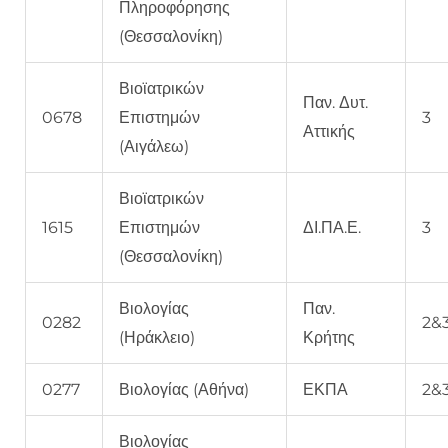
Πληροφόρησης
(Θεσσαλονίκη)
Βιοϊατρικών
Παν. Δυτ.
0678
Επιστημών
3
Αττικής
(Αιγάλεω)
Βιοϊατρικών
1615
Επιστημών
ΔΙ.ΠΑ.Ε.
3
(Θεσσαλονίκη)
Βιολογίας
Παν.
0282
2&
(Ηράκλειο)
Κρήτης
0277
Βιολογίας (Αθήνα)
ΕΚΠΑ
2&
Βιολογίας