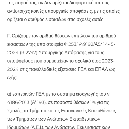
της παρούσας, αν δεν ορίζεται διαφορετικά από τις
αντίστοιχες κοινές υπουργικές αποφάσεις, με τις οποίες
ορίζεται ο αριθμός εισακτέων στις σχολές αυτές.
Γ. Ορίζουμε τον αριθμό θέσεων επιπλέον του αριθμού
εισακτέων της υπό στοιχεία Φ.253.1/49192/Α5/ 14- 5-
2024 (Β 2747) Υπουργικής Απόφασης για τους
υποψηφίους που συμμετείχαν το σχολικό έτος 2023-
2024 στις πανελλαδικές εξετάσεις ΓΕΛ και ΕΠΑΛ ως
εξής:
α) εσπερινών ΓΕΛ με το σύστημα εισαγωγής του ν.
4186/2013 (Α’ 193), σε ποσοστό θέσεων 1% για τις
Σχολές, τα Τμήματα και τις Εισαγωγικές Κατευθύνσεις
των Τμημάτων των Ανώτατων Εκπαιδευτικών
Ιδρυμάτων (Α.Ε.Ι.), των Ανώτατων Εκκλησιαστικών