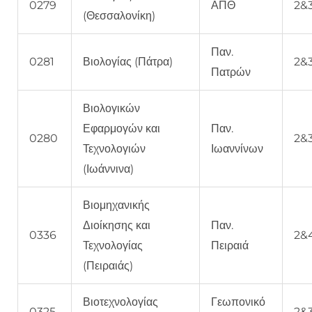
0279
ΑΠΘ
2&
(Θεσσαλονίκη)
Παν.
0281
Βιολογίας (Πάτρα)
2&
Πατρών
Βιολογικών
Εφαρμογών και
Παν.
0280
2&
Τεχνολογιών
Ιωαννίνων
(Ιωάννινα)
Βιομηχανικής
Διοίκησης και
Παν.
0336
2&
Τεχνολογίας
Πειραιά
(Πειραιάς)
Βιοτεχνολογίας
Γεωπονικό
0325
2&