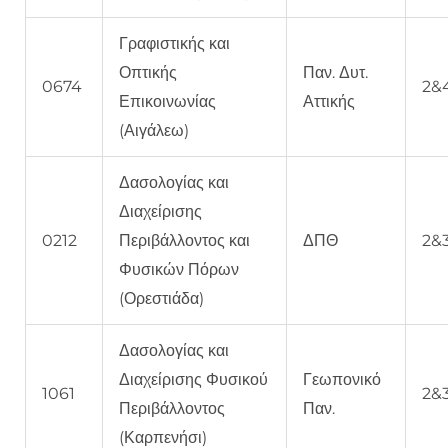
Γραφιστικής και
Οπτικής
Παν. Δυτ.
0674
2&
Επικοινωνίας
Αττικής
(Αιγάλεω)
Δασολογίας και
Διαχείρισης
0212
Περιβάλλοντος και
ΔΠΘ
2&
Φυσικών Πόρων
(Ορεστιάδα)
Δασολογίας και
Διαχείρισης Φυσικού
Γεωπονικό
1061
2&
Περιβάλλοντος
Παν.
(Καρπενήσι)