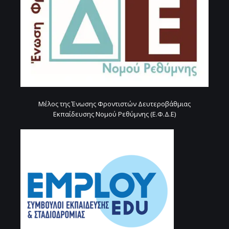
Μέλος της Ένωσης Φροντιστών Δευτεροβάθμιας
Εκπαίδευσης Νομού Ρεθύμνης (Ε.Φ.Δ.Ε)