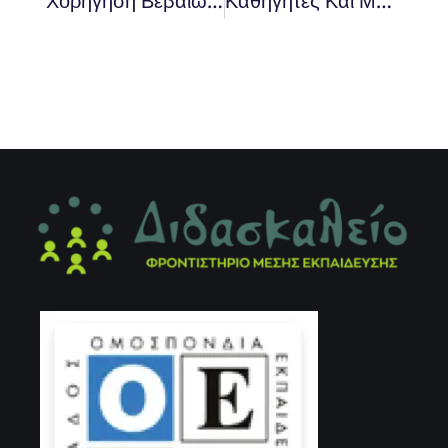
Χορήγηση Βεβαίωσης Σε Αθλητές Σχολικών Αθλητικών Αγώνων
Καθηγητές Και Μαθητές Συναντήθηκαν Ξανά Και Το Διασκέδασαν Με Την Ψυχή Τους!