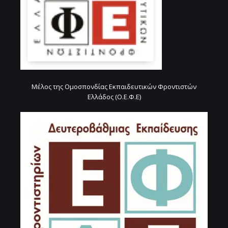
Μέλος της Ομοσπονδίας Εκπαιδευτικών Φροντιστών
Ελλάδος (Ο.Ε.Φ.Ε)