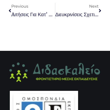
Previous
Next
Aιτήσεις Για Κατ’ Εξαίρεση Μετεγγραφές Μέχρι 26/4
Διευκρινίσεις Σχετικά Με Τις Εξετάσεις Για Την Εισαγωγή Σε Τμήματα Μουσικών Σπουδών