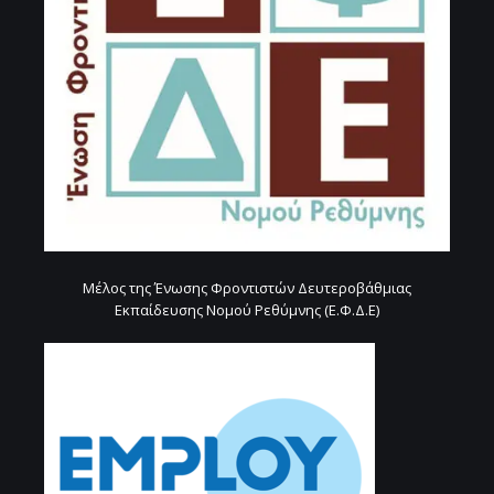
Μέλος της Ένωσης Φροντιστών Δευτεροβάθμιας
Εκπαίδευσης Νομού Ρεθύμνης (Ε.Φ.Δ.Ε)