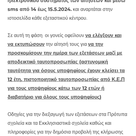
ηλεκτρονικού συστήματος των αιτήσεων και μέσω
sms από 14 έως 15.5.2024.
και αναρτάται στην
ιστοσελίδα κάθε εξεταστικού κέντρου.
Σε αυτή τη φάση οι γονείς οφείλουν
να ελέγξουν και
να εκτυπώσουν
την αίτησή τους για
να την
προσκομίσουν την ημέρα των εξετάσεων μαζί με
αποδεικτικό ταυτοπροσωπίας (αστυνομική
ταυτότητα για όσους υποψηφίους έχουν κλείσει τα
12 έτη, πιστοποιητικό ταυτοπροσωπίας από Κ.Ε.Π
για τους υποψηφίους κάτω των 12 ετών ή
διαβατήριο για όλους τους υποψηφίους)
Οδηγίες για την διεξαγωγή των εξετάσεων στα Πρότυπα
σχολεία και τα Εκκλησιαστικά σχολεία καθώς και
πληροφορίες για την δημόσια προβολή της κλήρωσης