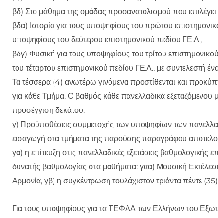
βδ) Στο μάθημα της ομάδας προσανατολισμού που επιλέγει
βδα) Ιστορία για τους υποψηφίους του πρώτου επιστημονικο
υποψηφίους του δεύτερου επιστημονικού πεδίου ΓΕ.Λ.,
βδγ) Φυσική για τους υποψηφίους του τρίτου επιστημονικο
του τέταρτου επιστημονικού πεδίου ΓΕ.Λ., με συντελεστή ένα 
Τα τέσσερα (4) ανωτέρω γινόμενα προστίθενται και προκύπ
για κάθε Τμήμα. Ο βαθμός κάθε πανελλαδικά εξεταζόμενου 
προσέγγιση δεκάτου.
γ) Προϋποθέσεις συμμετοχής των υποψηφίων των πανελλαδι
εισαγωγή στα τμήματα της παρούσης παραγράφου αποτελο
γα) η επίτευξη στις πανελλαδικές εξετάσεις βαθμολογικής ε
δυνατής βαθμολογίας στα μαθήματα: γαα) Μουσική Εκτέλεση
Αρμονία, γβ) η συγκέντρωση τουλάχιστον τριάντα πέντε (35) 
Για τους υποψηφίους για τα ΤΕΦΑΑ των Ελλήνων του Εξωτ