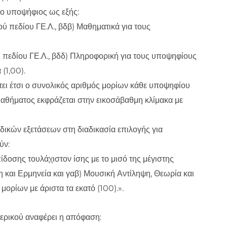
 ο υποψήφιος ως εξής:
ύ πεδίου ΓΕ.Λ., βδβ) Μαθηματικά για τους
ύ πεδίου ΓΕ.Λ., βδδ) Πληροφορική για τους υποψηφίους
(1,00).
τει έτσι ο συνολικός αριθμός μορίων κάθε υποψηφίου
μαθήματος εκφράζεται στην εικοσάβαθμη κλίμακα με
κών εξετάσεων στη διαδικασία επιλογής για
ύν:
πίδοσης τουλάχιστον ίσης με το μισό της μέγιστης
 και Ερμηνεία και γαβ) Μουσική Αντίληψη, Θεωρία και
μορίων με άριστα τα εκατό (100).».
ερικού αναφέρει η απόφαση: