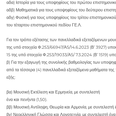
αδα) Ιστορία για τους υποψηφίους του πρώτου επιστημονικο
αδβ) Μαθηματικά για τους υποψηφίους του δεύτερου επιστη
αδγ) Φυσική για τους υποψηφίους του τρίτου επιστημονικο
του τέταρτου επιστημονικού πεδίου ΓΕ.Λ.
Για τον τρόπο εξέτασης των πανελλαδικά εξεταζόμενων μου
της υπό στοιχεία Φ.253/66947/Α5/14.6.2023 (Β’ 3927) υπου
15 της υπό στοιχεία Φ.253/19033/Α5/ 7.3.2024 (Β’ 1519) υ
β) Για την εξαγωγή της συνολικής βαθμολογίας των υποψη
από τα τέσσερα (4) πανελλαδικά εξεταζόμενα μαθήματα τη
εξής:
βα) Μουσική Εκτέλεση και Ερμηνεία, με συντελεστή
ένα και πενήντα (1,50).
ββ) Μουσική Αντίληψη, Θεωρία και Αρμονία, με συντελεστή έν
βγ) Νεοελληνική Γλώσσα και Λογοτεχνία, με συντελεστή ένα 