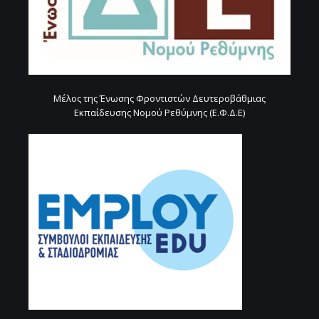
Μέλος της Ένωσης Φροντιστών Δευτεροβάθμιας
Εκπαίδευσης Νομού Ρεθύμνης (Ε.Φ.Δ.Ε)