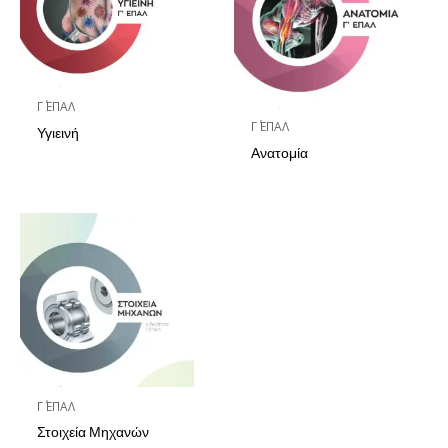
Γ΄ ΕΠΑΛ
Γ΄ ΕΠΑΛ
Υγιεινή
Ανατομία
Γ΄ ΕΠΑΛ
Στοιχεία Μηχανών