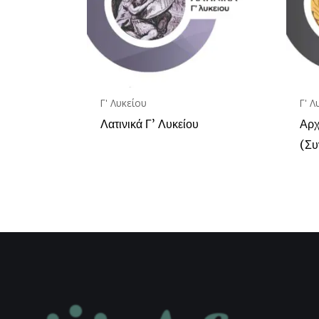
Γ' Λυκείου
Γ' Λ
Λατινικά Γ’ Λυκείου
Αρχ
(Συ