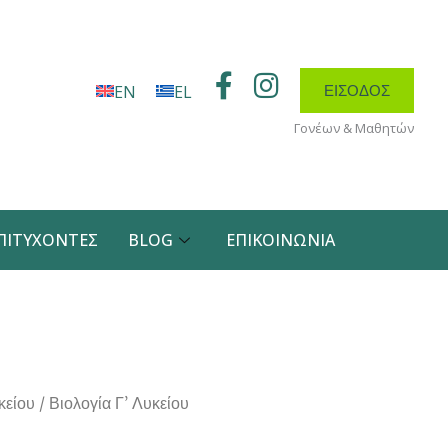
F
I
ΕΊΣΟΔΟΣ
EN
EL
a
n
Γονέων & Μαθητών
c
s
e
t
b
a
o
g
ΠΙΤΥΧΌΝΤΕΣ
BLOG
ΕΠΙΚΟΙΝΩΝΊΑ
o
r
k
a
-
m
f
κείου
/ Βιολογία Γ’ Λυκείου