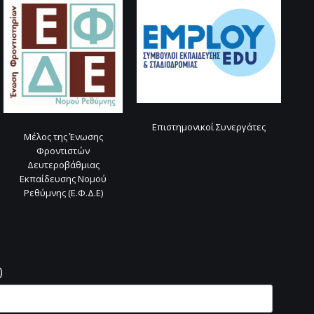
Επιστημονικοί Συνεργάτες
Μέλος της Ένωσης
Φροντιστών
Δευτεροβάθμιας
Εκπαίδευσης Νομού
Ρεθύμνης (Ε.Φ.Δ.Ε)
ς
)