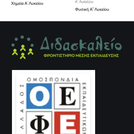
Α' Λυκείου
Χημεία Α΄Λυκείου
Φυσική Α’ Λυκείου