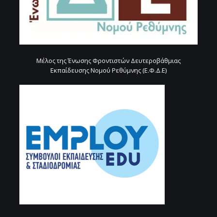
Μέλος της Ένωσης Φροντιστών Δευτεροβάθμιας
Εκπαίδευσης Νομού Ρεθύμνης (Ε.Φ.Δ.Ε)