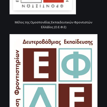
Μέλος της Ομοσπονδίας Εκπαιδευτικών Φροντιστών
Ελλάδος (Ο.Ε.Φ.Ε)