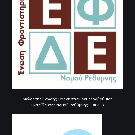
Μέλος της Ένωσης Φροντιστών Δευτεροβάθμιας
Εκπαίδευσης Νομού Ρεθύμνης (Ε.Φ.Δ.Ε)