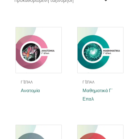
Γ΄ ΕΠΑΛ
Γ΄ ΕΠΑΛ
Ανατομία
Μαθηματικά Γ΄
Επαλ