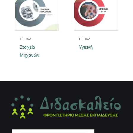
Γ΄ ΕΠΑΛ
Γ΄ ΕΠΑΛ
Στοιχεία
Υγιεινή
Μηχανών