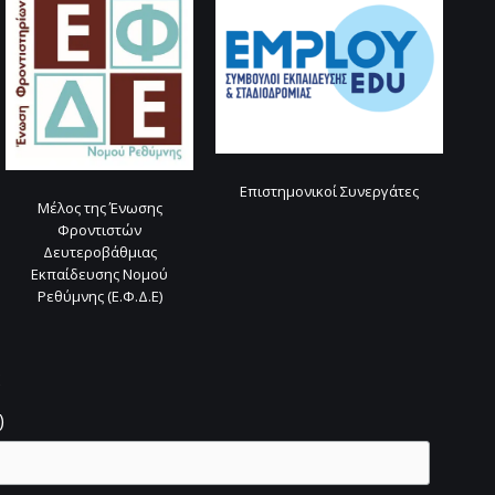
Επιστημονικοί Συνεργάτες
Μέλος της Ένωσης
Φροντιστών
Δευτεροβάθμιας
Εκπαίδευσης Νομού
Ρεθύμνης (Ε.Φ.Δ.Ε)
ς
)