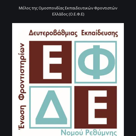
Μέλος της Ομοσπονδίας Εκπαιδευτικών Φροντιστών
Ελλάδος (Ο.Ε.Φ.Ε)