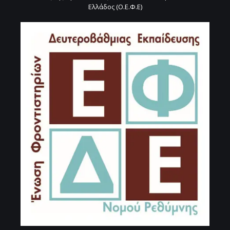
Ελλάδος (Ο.Ε.Φ.Ε)