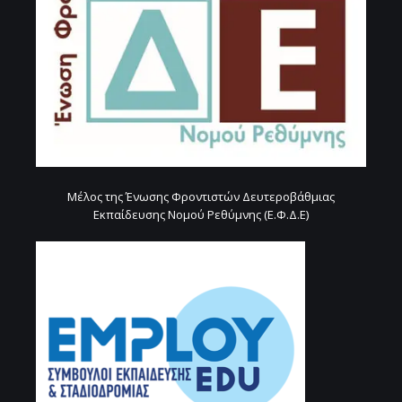
Μέλος της Ένωσης Φροντιστών Δευτεροβάθμιας
Εκπαίδευσης Νομού Ρεθύμνης (Ε.Φ.Δ.Ε)